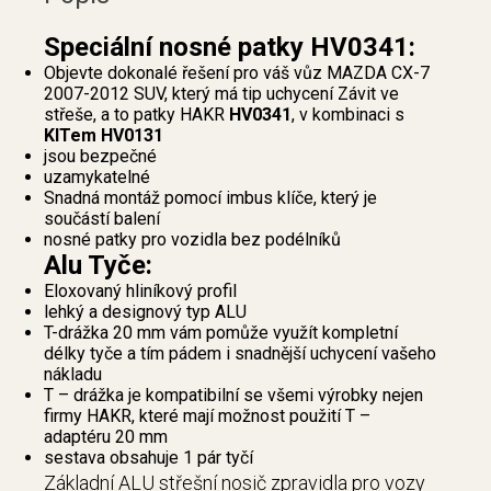
Speciální nosné patky HV0341:
Objevte dokonalé řešení pro váš vůz MAZDA CX-7
2007-2012 SUV, který má tip uchycení Závit ve
střeše, a to patky HAKR
HV0341
, v kombinaci s
KITem HV0131
jsou bezpečné
uzamykatelné
Snadná montáž pomocí imbus klíče, který je
součástí balení
nosné patky pro vozidla bez podélníků
Alu Tyče:
Eloxovaný hliníkový profil
lehký a designový typ ALU
T-drážka 20 mm vám pomůže využít kompletní
délky tyče a tím pádem i snadnější uchycení vašeho
nákladu
T – drážka je kompatibilní se všemi výrobky nejen
firmy HAKR, které mají možnost použití T –
adaptéru 20 mm
sestava obsahuje 1 pár tyčí
Základní ALU střešní nosič zpravidla pro vozy