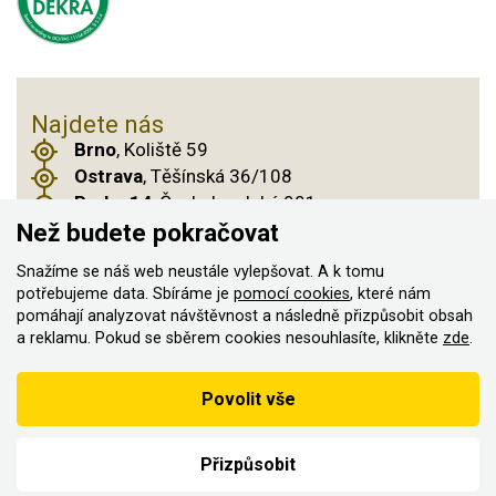
Najdete nás
Brno
, Koliště 59
Ostrava
, Těšínská 36/108
Praha 14
, Českobrodská 901
Než budete pokračovat
Snažíme se náš web neustále vylepšovat. A k tomu
potřebujeme data. Sbíráme je
pomocí cookies
, které nám
© 2011–2026 ASN Hakr Brno. Všechna práva
pomáhají analyzovat návštěvnost a následně přizpůsobit obsah
vyhrazena
a reklamu. Pokud se sběrem cookies nesouhlasíte, klikněte
zde
.
Vytvořilo
Podle zákona o evidenci tržeb je prodávající povinen vystavit
Povolit vše
kupujícímu účtenku
Zároveň je povinen zaevidovat přijatou tržbu u správce daně on-
line; v případě technického výpadku pak nejpozději do 48 hodin.
Přizpůsobit