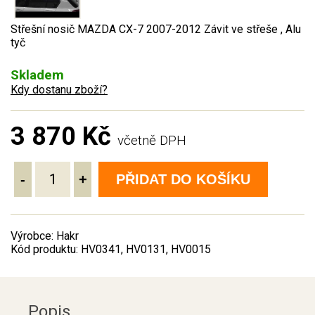
Střešní nosič MAZDA CX-7 2007-2012 Závit ve střeše , Alu
tyč
Skladem
Kdy dostanu zboží?
3 870 Kč
včetně DPH
-
+
PŘIDAT DO KOŠÍKU
Výrobce: Hakr
Kód produktu: HV0341, HV0131, HV0015
Popis