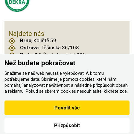
Najdete nás
Brno
, Koliště 59
Ostrava
, Těšínská 36/108
Praha 14
, Českobrodská 901
Než budete pokračovat
Snažíme se náš web neustále vylepšovat. A k tomu
potřebujeme data. Sbíráme je
pomocí cookies
, které nám
© 2011–2026 ASN Hakr Brno. Všechna práva
pomáhají analyzovat návštěvnost a následně přizpůsobit obsah
vyhrazena
a reklamu. Pokud se sběrem cookies nesouhlasíte, klikněte
zde
.
Vytvořilo
Podle zákona o evidenci tržeb je prodávající povinen vystavit
Povolit vše
kupujícímu účtenku
Zároveň je povinen zaevidovat přijatou tržbu u správce daně on-
line; v případě technického výpadku pak nejpozději do 48 hodin.
Přizpůsobit