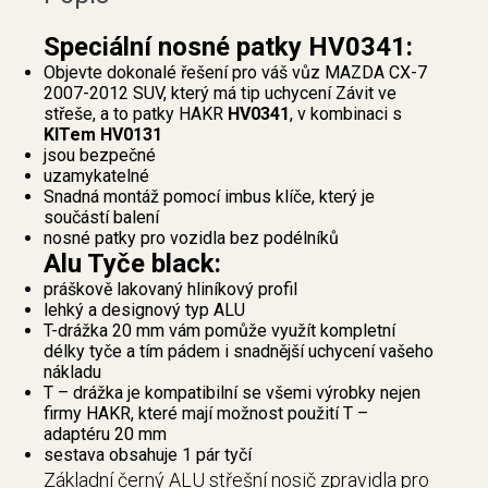
Speciální nosné patky HV0341:
Objevte dokonalé řešení pro váš vůz MAZDA CX-7
2007-2012 SUV, který má tip uchycení Závit ve
střeše, a to patky HAKR
HV0341
, v kombinaci s
KITem HV0131
jsou bezpečné
uzamykatelné
Snadná montáž pomocí imbus klíče, který je
součástí balení
nosné patky pro vozidla bez podélníků
Alu Tyče black:
práškově lakovaný hliníkový profil
lehký a designový typ ALU
T-drážka 20 mm vám pomůže využít kompletní
délky tyče a tím pádem i snadnější uchycení vašeho
nákladu
T – drážka je kompatibilní se všemi výrobky nejen
firmy HAKR, které mají možnost použití T –
adaptéru 20 mm
sestava obsahuje 1 pár tyčí
Základní černý ALU střešní nosič zpravidla pro