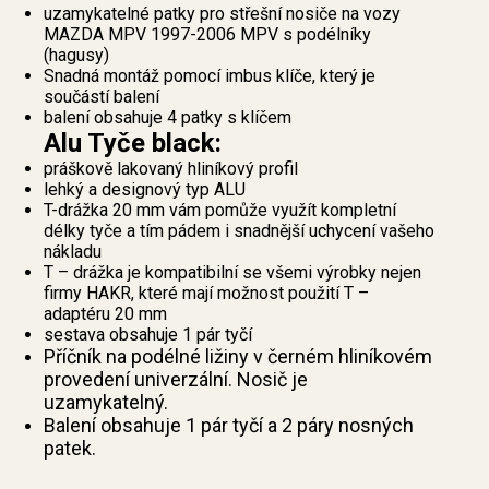
uzamykatelné patky pro střešní nosiče na vozy
MAZDA MPV 1997-2006 MPV s podélníky
(hagusy)
Snadná montáž pomocí imbus klíče, který je
součástí balení
balení obsahuje 4 patky s klíčem
Alu Tyče black:
práškově lakovaný hliníkový profil
lehký a designový typ ALU
T-drážka 20 mm vám pomůže využít kompletní
délky tyče a tím pádem i snadnější uchycení vašeho
nákladu
T – drážka je kompatibilní se všemi výrobky nejen
firmy HAKR, které mají možnost použití T –
adaptéru 20 mm
sestava obsahuje 1 pár tyčí
Příčník na podélné ližiny v černém hliníkovém
provedení univerzální. Nosič je
uzamykatelný.
Balení obsahuje 1 pár tyčí a 2 páry nosných
patek.