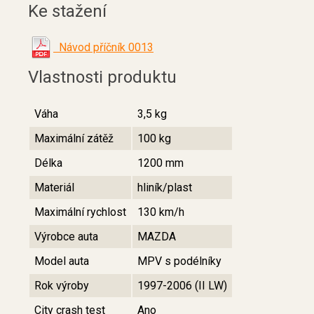
Ke stažení
Návod příčník 0013
Vlastnosti produktu
Váha
3,5 kg
Maximální zátěž
100 kg
Délka
1200 mm
Materiál
hliník/plast
Maximální rychlost
130 km/h
Výrobce auta
MAZDA
Model auta
MPV s podélníky
Rok výroby
1997-2006 (II LW)
City crash test
Ano