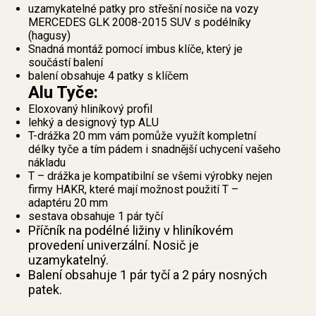
uzamykatelné patky pro střešní nosiče na vozy
MERCEDES GLK 2008-2015 SUV s podélníky
(hagusy)
Snadná montáž pomocí imbus klíče, který je
součástí balení
balení obsahuje 4 patky s klíčem
Alu Tyče:
Eloxovaný hliníkový profil
lehký a designový typ ALU
T-drážka 20 mm vám pomůže využít kompletní
délky tyče a tím pádem i snadnější uchycení vašeho
nákladu
T – drážka je kompatibilní se všemi výrobky nejen
firmy HAKR, které mají možnost použití T –
adaptéru 20 mm
sestava obsahuje 1 pár tyčí
Příčník na podélné ližiny v hliníkovém
provedení univerzální. Nosič je
uzamykatelný.
Balení obsahuje 1 pár tyčí a 2 páry nosných
patek.