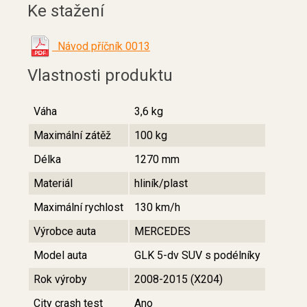
Ke stažení
Návod příčník 0013
Vlastnosti produktu
Váha
3,6 kg
Maximální zátěž
100 kg
Délka
1270 mm
Materiál
hliník/plast
Maximální rychlost
130 km/h
Výrobce auta
MERCEDES
Model auta
GLK 5-dv SUV s podélníky
Rok výroby
2008-2015 (X204)
City crash test
Ano