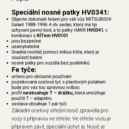
Speciální nosné patky HV0341:
Objevte dokonalé řešení pro váš vůz MITSUBISHI
Galant 1988-1996 4-dv sedan, který má tip
uchycení pevný bod, a to patky HAKR
HV0341
, v
kombinaci s
KITem HV0101
jsou bezpečné
uzamykatelné
Snadná montáž pomocí imbus klíče, který je
součástí balení
nosné patky pro vozidla bez podélníků
Fe tyče:
určeno pro občasné používání
pozinkovaná ocelová tyč s plastovým potahem
bude pro vás tou správnou volbou
profil
neobsahuje T – drážku,
která umožňuje
použití T – adaptéru
sestava obsahuje 1 pár tyčí
Základní ocelový střešní nosič zpravidla pro
vozy s přípravou ve střeše. Ve střeše vozu je
připraven závit, speciální úchyt aj. Nosič je