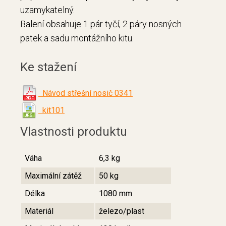
uzamykatelný.
Balení obsahuje 1 pár tyčí, 2 páry nosných
patek a sadu montážního kitu.
Ke stažení
Návod střešní nosič 0341
kit101
Vlastnosti produktu
Váha
6,3 kg
Maximální zátěž
50 kg
Délka
1080 mm
Materiál
železo/plast