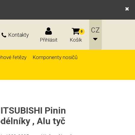
0
Kontakty
Přihlásit
Košík
hové řetězy
Komponenty nosičů
MITSUBISHI Pinin
élníky , Alu tyč