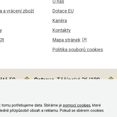
O nás
 a vrácení zboží
Dotace EU
Kariéra
y
Kontakty
KR
Mapa stránek
Politika souborů cookies
iště 59
Ostrava
, Těšínská 36/108
k tomu potřebujeme data. Sbíráme je
pomocí cookies
, které
va vyhrazena
ledně přizpůsobit obsah a reklamu. Pokud se sběrem cookies