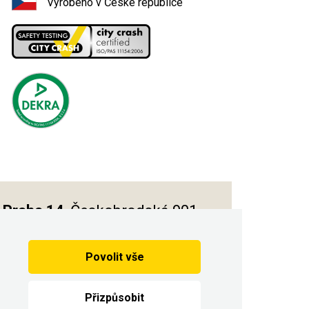
Vyrobeno v České republice
Praha 14
, Českobrodská 901
Povolit vše
Vytvořilo
Přizpůsobit