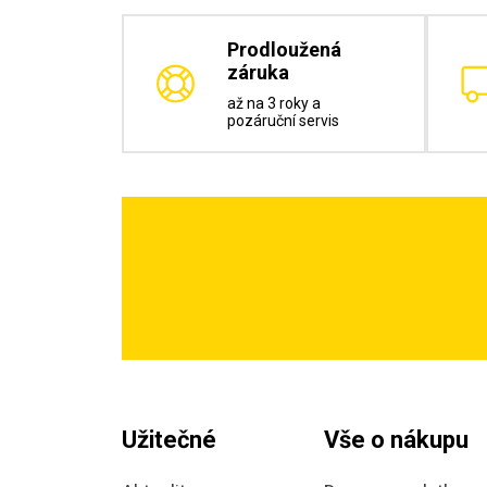
Prodloužená
záruka
až na 3 roky a
pozáruční servis
Užitečné
Vše o nákupu