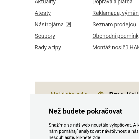
Aktuality
Doprava a platba
Atesty
Reklamace, výměna
Nástrojárna
Seznam prodejců
Soubory
Obchodní podmínk
Rady a tipy
Montáž nosičů HA
Najdete nás
Brno
, Kol
Než budete pokračovat
Snažíme se náš web neustále vylepšovat. A 
© 2011–2026 ASN Hakr Brno. Všechna prá
nám pomáhají analyzovat návštěvnost a nás
nesouhlasíte, klikněte
zde
.