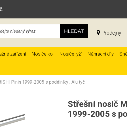
č.
HLEDAT
Prodejny
ažné zařízení
Nosiče kol
Nosiče lyží
Náhradní díly
Sně
ISHI Pinin 1999-2005 s podélníky , Alu tyč
Střešní nosič 
1999-2005 s pod