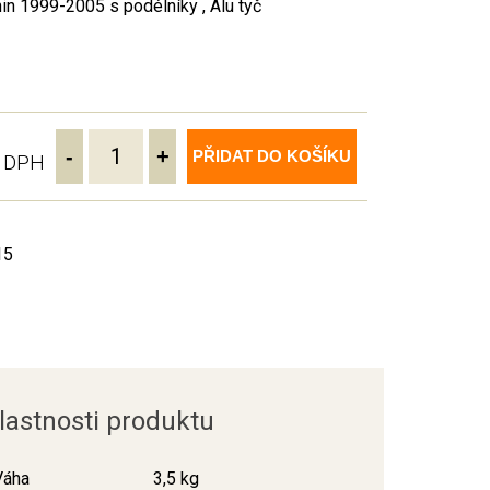
in 1999-2005 s podélníky , Alu tyč
-
+
PŘIDAT DO KOŠÍKU
ě DPH
15
lastnosti produktu
Váha
3,5 kg