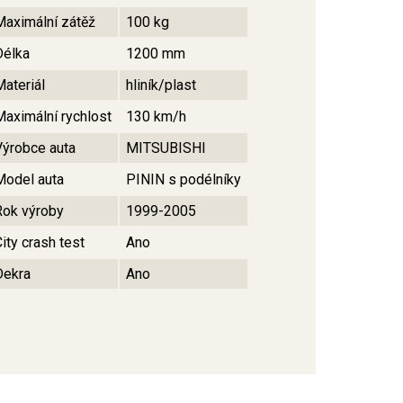
Maximální zátěž
100 kg
Délka
1200 mm
Materiál
hliník/plast
Maximální rychlost
130 km/h
Výrobce auta
MITSUBISHI
Model auta
PININ s podélníky
Rok výroby
1999-2005
ity crash test
Ano
Dekra
Ano