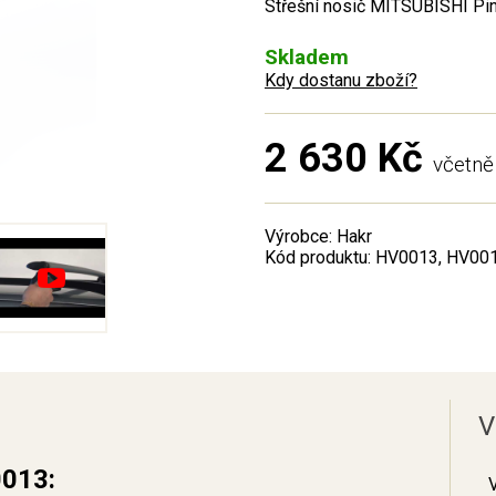
Střešní nosič MITSUBISHI Pin
Skladem
Kdy dostanu zboží?
2 630 Kč
včetn
Výrobce: Hakr
Kód produktu: HV0013, HV00
V
0013: