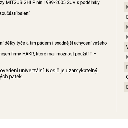
vozy MITSUBISHI Pinin 1999-2005 SUV s podélníky
součástí balení
 délky tyče a tím pádem i snadnější uchycení vašeho
nejen firmy HAKR, které mají možnost použití T –
provedení univerzální. Nosič je uzamykatelný.
ných patek.
C