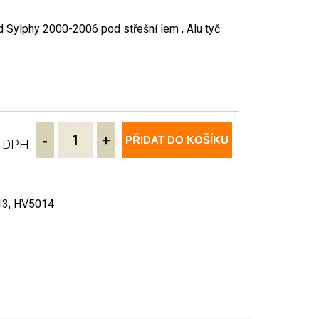
 Sylphy 2000-2006 pod střešní lem , Alu tyč
-
+
PŘIDAT DO KOŠÍKU
ě DPH
13, HV5014