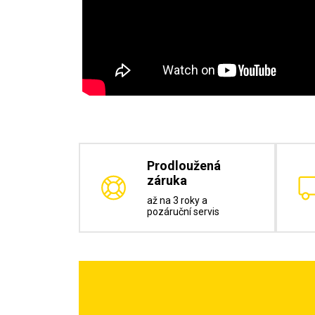
Prodloužená
záruka
až na 3 roky a
pozáruční servis