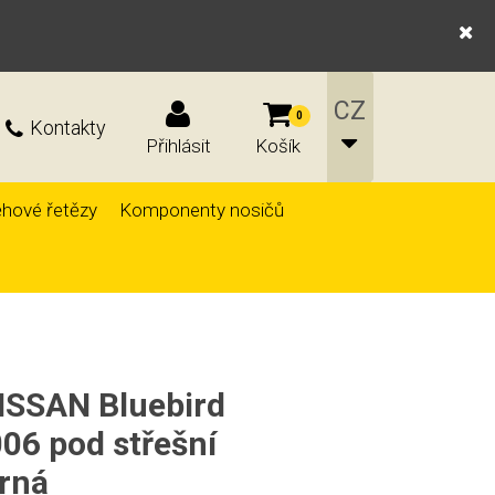
0
Kontakty
Přihlásit
Košík
hové řetězy
Komponenty nosičů
NISSAN Bluebird
06 pod střešní
erná