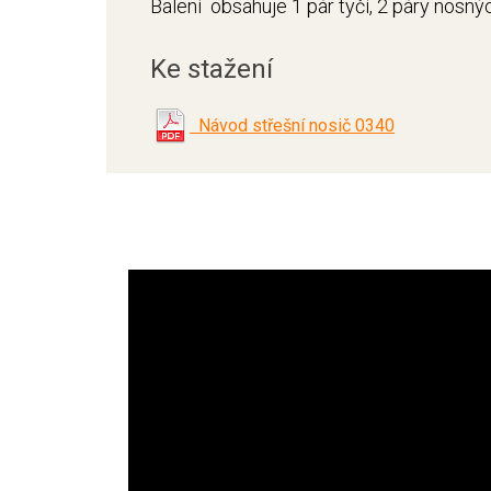
Balení obsahuje 1 pár tyčí, 2 páry nosný
Ke stažení
Návod střešní nosič 0340