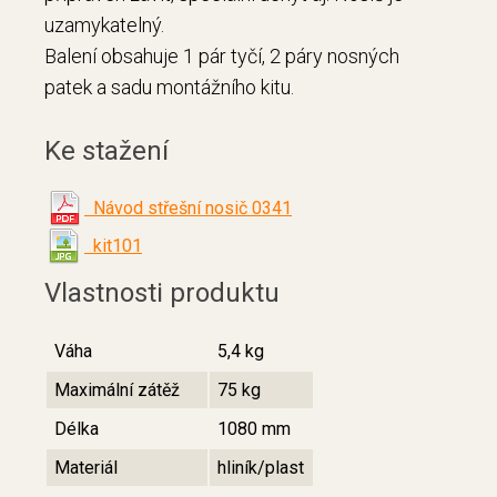
uzamykatelný.
Balení obsahuje 1 pár tyčí, 2 páry nosných
patek a sadu montážního kitu.
Ke stažení
Návod střešní nosič 0341
kit101
Vlastnosti produktu
Váha
5,4 kg
Maximální zátěž
75 kg
Délka
1080 mm
Materiál
hliník/plast