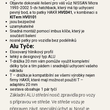
Objevte dokonalé řešení pro váš vůz NISSAN Micra
1993-2002 5-dv hatchback, který má tip uchycení
pevný bod, a to patky HAKR
HV0341
, v kombinaci s
KITem HV0101
jsou bezpečné
uzamykatelné
Snadná montáž pomocí imbus klíče, který je
součástí balení
nosné patky pro vozidla bez podélníků
Alu Tyče:
Eloxovaný hliníkový profil
lehký a designový typ ALU
T-drážka 20 mm vám pomůže využít kompletní
délky tyče a tím pádem i snadnější uchycení vašeho
nákladu
T – drážka je kompatibilní se všemi výrobky nejen
firmy HAKR, které mají možnost použití T –
adaptéru 20 mm
sestava obsahuje 1 pár tyčí
Základní ALU střešní nosič zpravidla pro vozy
s přípravou ve střeše. Ve střeše vozu je
připraven závit, speciální úchyt aj. Nosič je