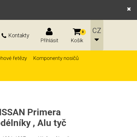
0
Kontakty
Přihlásit
Košík
hové řetězy
Komponenty nosičů
NISSAN Primera
élníky , Alu tyč