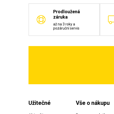
Prodloužená
záruka
až na 3 roky a
pozáruční servis
Užitečné
Vše o nákupu