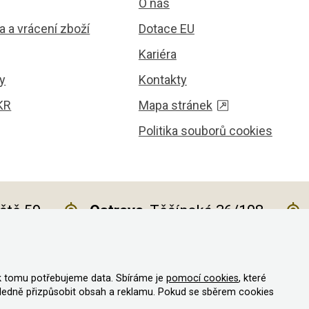
O nás
 a vrácení zboží
Dotace EU
Kariéra
y
Kontakty
KR
Mapa stránek
Politika souborů cookies
iště 59
Ostrava
, Těšínská 36/108
k tomu potřebujeme data. Sbíráme je
pomocí cookies
, které
va vyhrazena
ledně přizpůsobit obsah a reklamu. Pokud se sběrem cookies