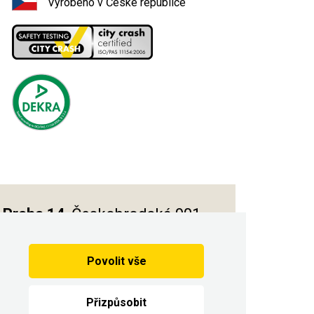
Vyrobeno v České republice
Praha 14
, Českobrodská 901
Povolit vše
Vytvořilo
Přizpůsobit