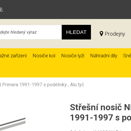
č.
HLEDAT
Prodejny
ažné zařízení
Nosiče kol
Nosiče lyží
Náhradní díly
Sně
 Primera 1991-1997 s podélníky , Alu tyč
Střešní nosič 
1991-1997 s pod