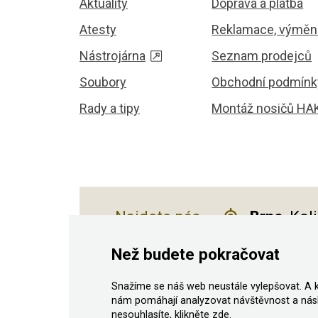
Aktuality
Doprava a platba
Atesty
Reklamace, výměna
Nástrojárna
Seznam prodejců
Soubory
Obchodní podmínk
Rady a tipy
Montáž nosičů HA
Najdete nás
Brno
, Kol
Než budete pokračovat
Snažíme se náš web neustále vylepšovat. A 
© 2011–2026 ASN Hakr Brno. Všechna prá
nám pomáhají analyzovat návštěvnost a nás
nesouhlasíte, klikněte
zde
.