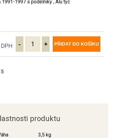
 1991-1997 s podélníky , Alu tyč
-
+
PŘIDAT DO KOŠÍKU
ě DPH
15
lastnosti produktu
Váha
3,5 kg