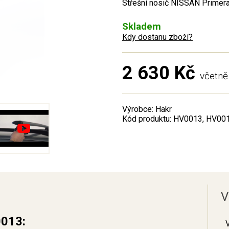
Střešní nosič NISSAN Primera
Skladem
Kdy dostanu zboží?
2 630 Kč
včetn
Výrobce: Hakr
Kód produktu: HV0013, HV00
V
0013: