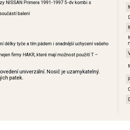
vozy NISSAN Primera 1991-1997 5-dv kombi s
součástí balení
 délky tyče a tím pádem i snadnější uchycení vašeho
nejen firmy HAKR, které mají možnost použití T –
provedení univerzální. Nosič je uzamykatelný.
ných patek.
C