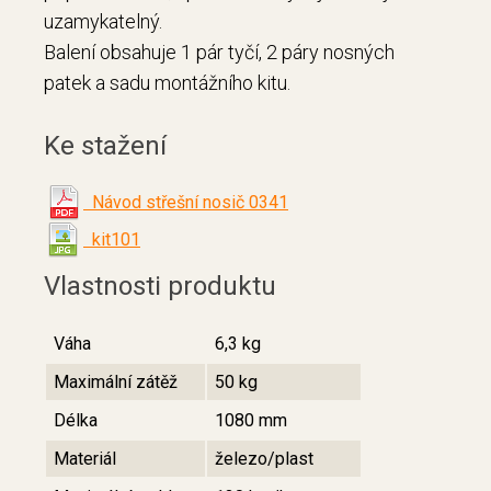
uzamykatelný.
Balení obsahuje 1 pár tyčí, 2 páry nosných
patek a sadu montážního kitu.
Ke stažení
Návod střešní nosič 0341
kit101
Vlastnosti produktu
Váha
6,3 kg
Maximální zátěž
50 kg
Délka
1080 mm
Materiál
železo/plast