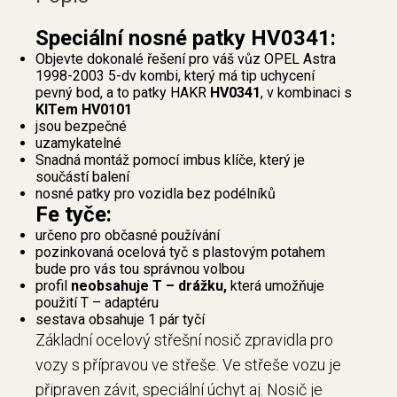
Speciální nosné patky HV0341:
Objevte dokonalé řešení pro váš vůz OPEL Astra
1998-2003 5-dv kombi, který má tip uchycení
pevný bod, a to patky HAKR
HV0341
, v kombinaci s
KITem HV0101
jsou bezpečné
uzamykatelné
Snadná montáž pomocí imbus klíče, který je
součástí balení
nosné patky pro vozidla bez podélníků
Fe tyče:
určeno pro občasné používání
pozinkovaná ocelová tyč s plastovým potahem
bude pro vás tou správnou volbou
profil
neobsahuje T – drážku,
která umožňuje
použití T – adaptéru
sestava obsahuje 1 pár tyčí
Základní ocelový střešní nosič zpravidla pro
vozy s přípravou ve střeše. Ve střeše vozu je
připraven závit, speciální úchyt aj. Nosič je