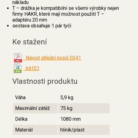
nákladu
T – drážka je kompatibilní se všemi výrobky nejen
firmy HAKR, které mají možnost použití T –
adaptéru 20 mm
sestava obsahuje 1 pár tyčí
Ke stažení
Návod střešní nosič 0341
kit101
Vlastnosti produktu
Váha
5,9 kg
Maximální zátěž
75 kg
Délka
1080 mm
Materiál
hliník/plast