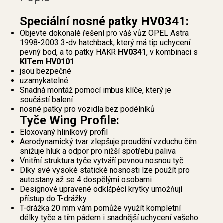
Speciální nosné patky HV0341:
Objevte dokonalé řešení pro váš vůz OPEL Astra
1998-2003 3-dv hatchback, který má tip uchycení
pevný bod, a to patky HAKR
HV0341
, v kombinaci s
KITem HV0101
jsou bezpečné
uzamykatelné
Snadná montáž pomocí imbus klíče, který je
součástí balení
nosné patky pro vozidla bez podélníků
Tyče Wing Profile:
Eloxovaný hliníkový profil
Aerodynamický tvar zlepšuje proudění vzduchu čím
snižuje hluk a odpor pro nižší spotřebu paliva
Vnitřní struktura tyče vytváří pevnou nosnou tyč
Díky své vysoké statické nosnosti lze použít pro
autostany až se 4 dospělými osobami
Designově upravené odklápěcí krytky umožňují
přístup do T-drážky
T-drážka 20 mm vám pomůže využít kompletní
délky tyče a tím pádem i snadnější uchycení vašeho