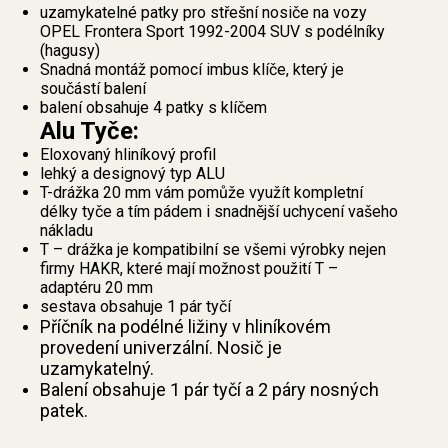
uzamykatelné patky pro střešní nosiče na vozy
OPEL Frontera Sport 1992-2004 SUV s podélníky
(hagusy)
Snadná montáž pomocí imbus klíče, který je
součástí balení
balení obsahuje 4 patky s klíčem
Alu Tyče:
Eloxovaný hliníkový profil
lehký a designový typ ALU
T-drážka 20 mm vám pomůže využít kompletní
délky tyče a tím pádem i snadnější uchycení vašeho
nákladu
T – drážka je kompatibilní se všemi výrobky nejen
firmy HAKR, které mají možnost použití T –
adaptéru 20 mm
sestava obsahuje 1 pár tyčí
Příčník na podélné ližiny v hliníkovém
provedení univerzální. Nosič je
uzamykatelný.
Balení obsahuje 1 pár tyčí a 2 páry nosných
patek.