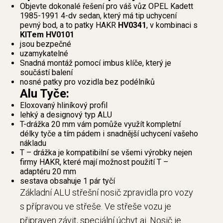
Objevte dokonalé řešení pro váš vůz OPEL Kadett
1985-1991 4-dv sedan, který má tip uchycení
pevný bod, a to patky HAKR
HV0341
, v kombinaci s
KITem HV0101
jsou bezpečné
uzamykatelné
Snadná montáž pomocí imbus klíče, který je
součástí balení
nosné patky pro vozidla bez podélníků
Alu Tyče:
Eloxovaný hliníkový profil
lehký a designový typ ALU
T-drážka 20 mm vám pomůže využít kompletní
délky tyče a tím pádem i snadnější uchycení vašeho
nákladu
T – drážka je kompatibilní se všemi výrobky nejen
firmy HAKR, které mají možnost použití T –
adaptéru 20 mm
sestava obsahuje 1 pár tyčí
Základní ALU střešní nosič zpravidla pro vozy
s přípravou ve střeše. Ve střeše vozu je
připraven závit, speciální úchyt aj. Nosič je