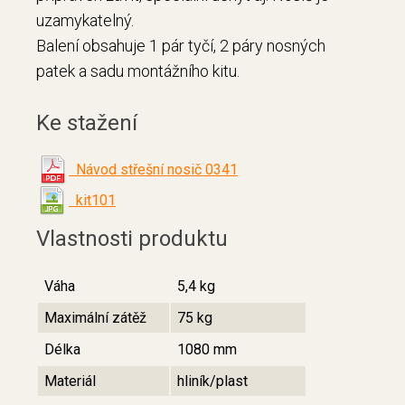
uzamykatelný.
Balení obsahuje 1 pár tyčí, 2 páry nosných
patek a sadu montážního kitu.
Ke stažení
Návod střešní nosič 0341
kit101
Vlastnosti produktu
Váha
5,4 kg
Maximální zátěž
75 kg
Délka
1080 mm
Materiál
hliník/plast