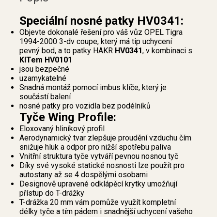
Speciální nosné patky HV0341:
Objevte dokonalé řešení pro váš vůz OPEL Tigra
1994-2000 3-dv coupe, který má tip uchycení
pevný bod, a to patky HAKR
HV0341
, v kombinaci s
KITem HV0101
jsou bezpečné
uzamykatelné
Snadná montáž pomocí imbus klíče, který je
součástí balení
nosné patky pro vozidla bez podélníků
Tyče Wing Profile:
Eloxovaný hliníkový profil
Aerodynamický tvar zlepšuje proudění vzduchu čím
snižuje hluk a odpor pro nižší spotřebu paliva
Vnitřní struktura tyče vytváří pevnou nosnou tyč
Díky své vysoké statické nosnosti lze použít pro
autostany až se 4 dospělými osobami
Designově upravené odklápěcí krytky umožňují
přístup do T-drážky
T-drážka 20 mm vám pomůže využít kompletní
délky tyče a tím pádem i snadnější uchycení vašeho