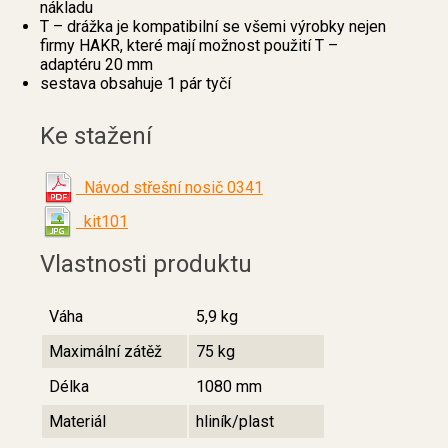
nákladu
T – drážka je kompatibilní se všemi výrobky nejen
firmy HAKR, které mají možnost použití T –
adaptéru 20 mm
sestava obsahuje 1 pár tyčí
Ke stažení
Návod střešní nosič 0341
kit101
Vlastnosti produktu
Váha
5,9 kg
Maximální zátěž
75 kg
Délka
1080 mm
Materiál
hliník/plast