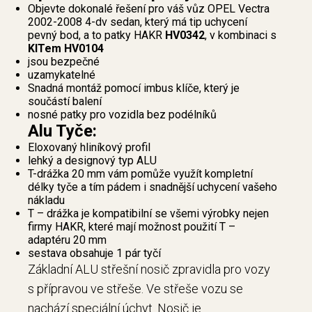
Objevte dokonalé řešení pro váš vůz OPEL Vectra
2002-2008 4-dv sedan, který má tip uchycení
pevný bod, a to patky HAKR
HV0342
, v kombinaci s
KITem HV0104
jsou bezpečné
uzamykatelné
Snadná montáž pomocí imbus klíče, který je
součástí balení
nosné patky pro vozidla bez podélníků
Alu Tyče:
Eloxovaný hliníkový profil
lehký a designový typ ALU
T-drážka 20 mm vám pomůže využít kompletní
délky tyče a tím pádem i snadnější uchycení vašeho
nákladu
T – drážka je kompatibilní se všemi výrobky nejen
firmy HAKR, které mají možnost použití T –
adaptéru 20 mm
sestava obsahuje 1 pár tyčí
Základní ALU střešní nosič zpravidla pro vozy
s přípravou ve střeše. Ve střeše vozu se
nachází speciální úchyt. Nosič je