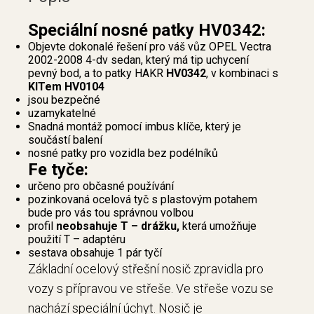
Speciální nosné patky HV0342:
Objevte dokonalé řešení pro váš vůz OPEL Vectra
2002-2008 4-dv sedan, který má tip uchycení
pevný bod, a to patky HAKR
HV0342
, v kombinaci s
KITem HV0104
jsou bezpečné
uzamykatelné
Snadná montáž pomocí imbus klíče, který je
součástí balení
nosné patky pro vozidla bez podélníků
Fe tyče:
určeno pro občasné používání
pozinkovaná ocelová tyč s plastovým potahem
bude pro vás tou správnou volbou
profil
neobsahuje T – drážku,
která umožňuje
použití T – adaptéru
sestava obsahuje 1 pár tyčí
Základní ocelový střešní nosič zpravidla pro
vozy s přípravou ve střeše. Ve střeše vozu se
nachází speciální úchyt. Nosič je