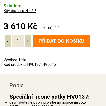
Skladem
Kdy dostanu zboží?
3 610 Kč
včetně DPH
-
+
PŘIDAT DO KOŠÍKU
Výrobce: Hakr
Kód produktu: HV0137, HV5015
Popis
Speciální nosné patky HV0137:
uzamykatelné patky pro střešní nosiče na vozy