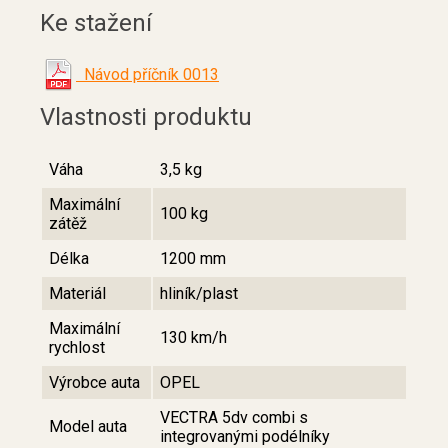
Ke stažení
Návod příčník 0013
Vlastnosti produktu
Váha
3,5 kg
Maximální
100 kg
zátěž
Délka
1200 mm
Materiál
hliník/plast
Maximální
130 km/h
rychlost
Výrobce auta
OPEL
VECTRA 5dv combi s
Model auta
integrovanými podélníky