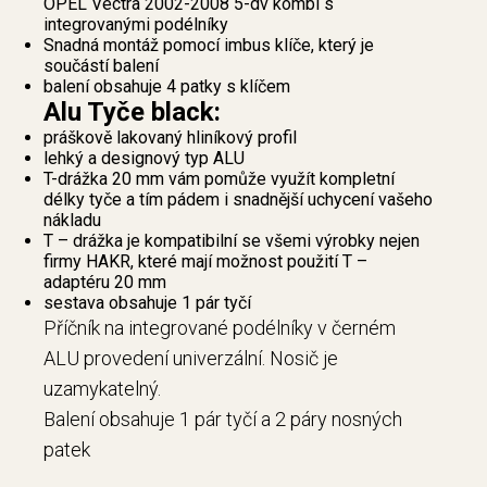
OPEL Vectra 2002-2008 5-dv kombi s
integrovanými podélníky
Snadná montáž pomocí imbus klíče, který je
součástí balení
balení obsahuje 4 patky s klíčem
Alu Tyče black:
práškově lakovaný hliníkový profil
lehký a designový typ ALU
T-drážka 20 mm vám pomůže využít kompletní
délky tyče a tím pádem i snadnější uchycení vašeho
nákladu
T – drážka je kompatibilní se všemi výrobky nejen
firmy HAKR, které mají možnost použití T –
adaptéru 20 mm
sestava obsahuje 1 pár tyčí
Příčník na integrované podélníky v černém
ALU provedení univerzální. Nosič je
uzamykatelný.
Balení obsahuje 1 pár tyčí a 2 páry nosných
patek