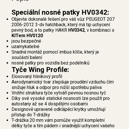
Speciální nosné patky HV0342:
Objevte dokonalé řešení pro váš vůz PEUGEOT 207
2006-2012 3-dv hatchback, který má tip uchycení
pevný bod, a to patky HAKR
HV0342
, v kombinaci s
KITem HV0120
jsou bezpečné
uzamykatelné
Snadná montáž pomocí imbus klíče, který je
součástí balení
nosné patky pro vozidla bez podélníků
Tyče Wing Profile:
Eloxovaný hliníkový profil
Aerodynamický tvar zlepšuje proudění vzduchu čím
snižuje hluk a odpor pro nižší spotřebu paliva
Vnitřní struktura tyče vytváří pevnou nosnou tyč
Díky své vysoké statické nosnosti lze použít pro
autostany až se 4 dospělými osobami
Designově upravené odklápěcí krytky umožňují
přístup do T-drážky
T-drážka 20 mm vám pomůže využít kompletní
délky tyče a tím pádem i snadnější uchycení vašeho