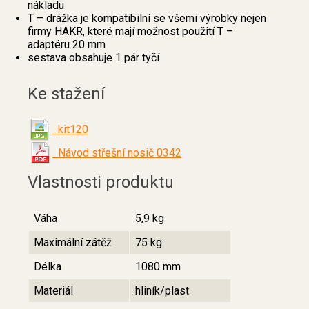
nákladu
T – drážka je kompatibilní se všemi výrobky nejen
firmy HAKR, které mají možnost použití T –
adaptéru 20 mm
sestava obsahuje 1 pár tyčí
Ke stažení
kit120
Návod střešní nosič 0342
Vlastnosti produktu
Váha
5,9 kg
Maximální zátěž
75 kg
Délka
1080 mm
Materiál
hliník/plast