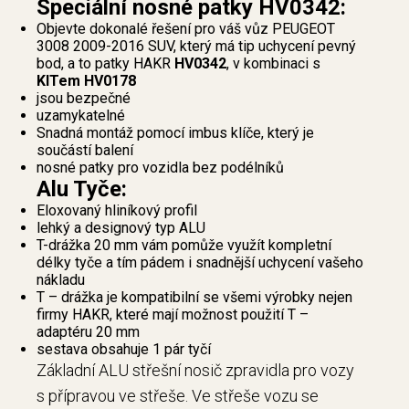
Speciální nosné patky HV0342:
Objevte dokonalé řešení pro váš vůz PEUGEOT
3008 2009-2016 SUV, který má tip uchycení pevný
bod, a to patky HAKR
HV0342
, v kombinaci s
KITem HV0178
jsou bezpečné
uzamykatelné
Snadná montáž pomocí imbus klíče, který je
součástí balení
nosné patky pro vozidla bez podélníků
Alu Tyče:
Eloxovaný hliníkový profil
lehký a designový typ ALU
T-drážka 20 mm vám pomůže využít kompletní
délky tyče a tím pádem i snadnější uchycení vašeho
nákladu
T – drážka je kompatibilní se všemi výrobky nejen
firmy HAKR, které mají možnost použití T –
adaptéru 20 mm
sestava obsahuje 1 pár tyčí
Základní ALU střešní nosič zpravidla pro vozy
s přípravou ve střeše. Ve střeše vozu se