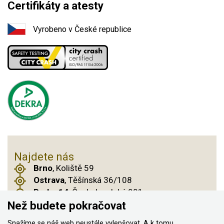
Certifikáty a atesty
Vyrobeno v České republice
Najdete nás
Brno
, Koliště 59
Ostrava
, Těšínská 36/108
Praha 14
, Českobrodská 901
Než budete pokračovat
Snažíme se náš web neustále vylepšovat. A k tomu