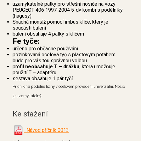
uzamykatelné patky pro střešní nosiče na vozy
PEUGEOT 406 1997-2004 5-dv kombi s podélníky
(hagusy)
Snadná montáž pomocí imbus klíče, který je
součástí balení
balení obsahuje 4 patky s klíčem
Fe tyče:
určeno pro občasné používání
pozinkovaná ocelová tyč s plastovým potahem
bude pro vás tou správnou volbou
profil
neobsahuje T – drážku,
která umožňuje
použití T – adaptéru
sestava obsahuje 1 pár tyčí
Příčník na podélné ližiny v ocelovém provedení univerzální. Nosič
je uzamykatelný.
Ke stažení
Návod příčník 0013