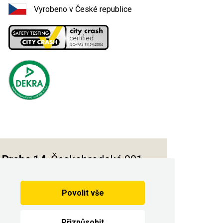
Vyrobeno v České republice
Praha 14
, Českobrodská 901
Povolit vše
Vytvořilo
Přizpůsobit