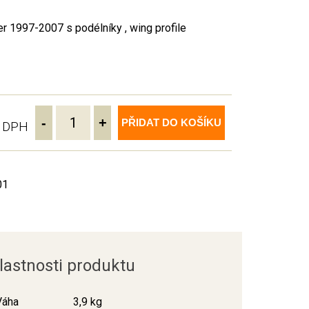
r 1997-2007 s podélníky , wing profile
-
+
PŘIDAT DO KOŠÍKU
ě DPH
01
lastnosti produktu
Váha
3,9 kg