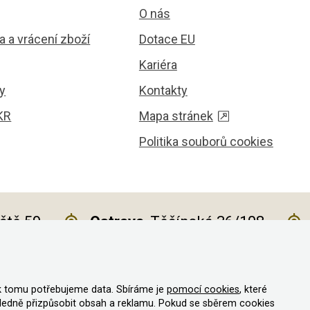
O nás
 a vrácení zboží
Dotace EU
Kariéra
y
Kontakty
KR
Mapa stránek
Politika souborů cookies
iště 59
Ostrava
, Těšínská 36/108
k tomu potřebujeme data. Sbíráme je
pomocí cookies
, které
va vyhrazena
ledně přizpůsobit obsah a reklamu. Pokud se sběrem cookies