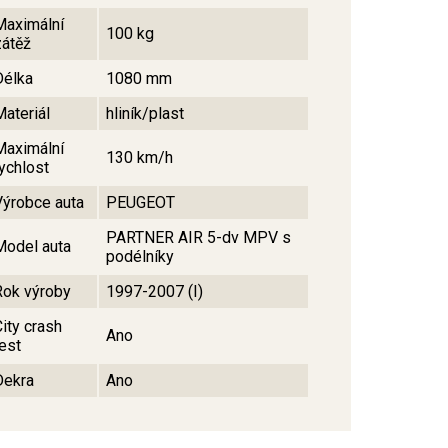
Maximální
100 kg
zátěž
Délka
1080 mm
Materiál
hliník/plast
Maximální
130 km/h
rychlost
Výrobce auta
PEUGEOT
PARTNER AIR 5-dv MPV s
Model auta
podélníky
Rok výroby
1997-2007 (I)
City crash
Ano
test
Dekra
Ano