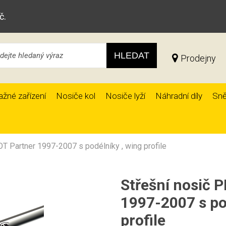
č.
HLEDAT
Prodejny
ažné zařízení
Nosiče kol
Nosiče lyží
Náhradní díly
Sně
T Partner 1997-2007 s podélníky , wing profile
Střešní nosič 
1997-2007 s po
profile