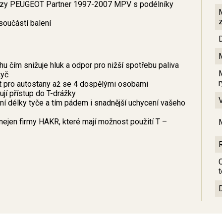
 vozy PEUGEOT Partner 1997-2007 MPV s podélníky
součástí balení
u čím snižuje hluk a odpor pro nižší spotřebu paliva
tyč
ít pro autostany až se 4 dospělými osobami
jí přístup do T-drážky
 délky tyče a tím pádem i snadnější uchycení vašeho
nejen firmy HAKR, které mají možnost použití T –