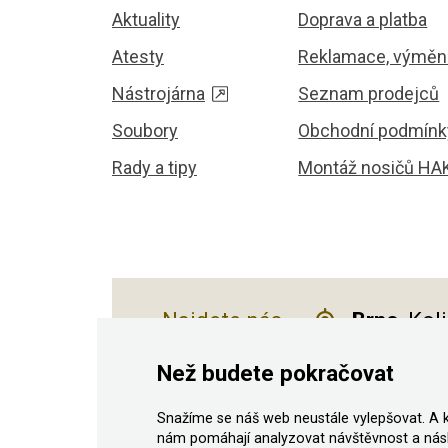
Aktuality
Doprava a platba
Atesty
Reklamace, výměna
Nástrojárna
Seznam prodejců
Soubory
Obchodní podmínk
Rady a tipy
Montáž nosičů HA
Najdete nás
Brno
, Kol
Než budete pokračovat
Snažíme se náš web neustále vylepšovat. A 
© 2011–2026 ASN Hakr Brno. Všechna prá
nám pomáhají analyzovat návštěvnost a nás