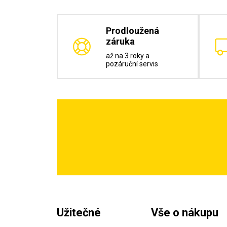
Prodloužená
záruka
až na 3 roky a
pozáruční servis
Užitečné
Vše o nákupu