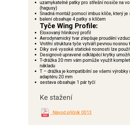
uzamykatelné patky pro střešní nosiče na
(hagusy)
Snadná montáž pomocí imbus klíče, který je 
balení obsahuje 4 patky s klíčem
Tyče Wing Profile:
Eloxovaný hliníkový profil
Aerodynamický tvar zlepšuje proudění vzduch
Vnitřní struktura tyče vytváří pevnou nosnou 
Díky své vysoké statické nosnosti lze použ
Designově upravené odklápěcí krytky umožňu
T-drážka 20 mm vám pomůže využít kompletní
nákladu
T – drážka je kompatibilní se všemi výrobky 
adaptéru 20 mm
sestava obsahuje 1 pár tyčí
Ke stažení
Návod příčník 0013