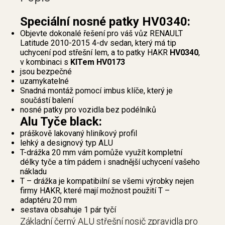
Speciální nosné patky HV0340:
Objevte dokonalé řešení pro váš vůz RENAULT
Latitude 2010-2015 4-dv sedan, který má tip
uchycení pod střešní lem, a to patky HAKR
HV0340
,
v kombinaci s
KITem HV0173
jsou bezpečné
uzamykatelné
Snadná montáž pomocí imbus klíče, který je
součástí balení
nosné patky pro vozidla bez podélníků
Alu Tyče black:
práškově lakovaný hliníkový profil
lehký a designový typ ALU
T-drážka 20 mm vám pomůže využít kompletní
délky tyče a tím pádem i snadnější uchycení vašeho
nákladu
T – drážka je kompatibilní se všemi výrobky nejen
firmy HAKR, které mají možnost použití T –
adaptéru 20 mm
sestava obsahuje 1 pár tyčí
Základní černý ALU střešní nosič zpravidla pro