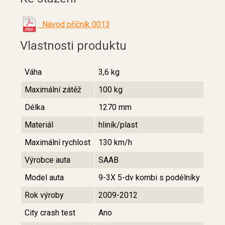
Návod příčník 0013
Vlastnosti produktu
Váha
3,6 kg
Maximální zátěž
100 kg
Délka
1270 mm
Materiál
hliník/plast
Maximální rychlost
130 km/h
Výrobce auta
SAAB
Model auta
9-3X 5-dv kombi s podélníky
Rok výroby
2009-2012
City crash test
Ano