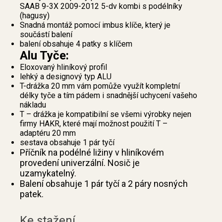
SAAB 9-3X 2009-2012 5-dv kombi s podélníky
(hagusy)
Snadná montáž pomocí imbus klíče, který je
součástí balení
balení obsahuje 4 patky s klíčem
Alu Tyče:
Eloxovaný hliníkový profil
lehký a designový typ ALU
T-drážka 20 mm vám pomůže využít kompletní
délky tyče a tím pádem i snadnější uchycení vašeho
nákladu
T – drážka je kompatibilní se všemi výrobky nejen
firmy HAKR, které mají možnost použití T –
adaptéru 20 mm
sestava obsahuje 1 pár tyčí
Příčník na podélné ližiny v hliníkovém
provedení univerzální. Nosič je
uzamykatelný.
Balení obsahuje 1 pár tyčí a 2 páry nosných
patek.
Ke stažení