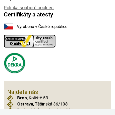
Politika souborů cookies
Certifikáty a atesty
Vyrobeno v České republice
Najdete nás
Brno
, Koliště 59
Ostrava
, Těšínská 36/108
Praha 14
, Českobrodská 901