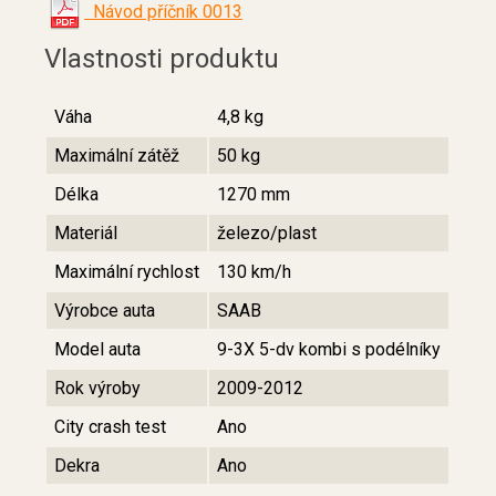
Návod příčník 0013
Vlastnosti produktu
Váha
4,8 kg
Maximální zátěž
50 kg
Délka
1270 mm
Materiál
železo/plast
Maximální rychlost
130 km/h
Výrobce auta
SAAB
Model auta
9-3X 5-dv kombi s podélníky
Rok výroby
2009-2012
City crash test
Ano
Dekra
Ano