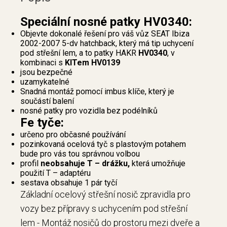
Speciální nosné patky HV0340:
Objevte dokonalé řešení pro váš vůz SEAT Ibiza
2002-2007 5-dv hatchback, který má tip uchycení
pod střešní lem, a to patky HAKR
HV0340
, v
kombinaci s
KITem HV0139
jsou bezpečné
uzamykatelné
Snadná montáž pomocí imbus klíče, který je
součástí balení
nosné patky pro vozidla bez podélníků
Fe tyče:
určeno pro občasné používání
pozinkovaná ocelová tyč s plastovým potahem
bude pro vás tou správnou volbou
profil
neobsahuje T – drážku,
která umožňuje
použití T – adaptéru
sestava obsahuje 1 pár tyčí
Základní ocelový střešní nosič zpravidla pro
vozy bez přípravy s uchycením pod střešní
lem - Montáž nosičů do prostoru mezi dveře a