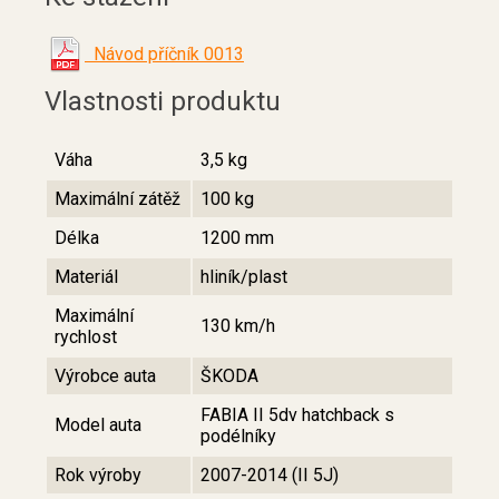
Návod příčník 0013
Vlastnosti produktu
Váha
3,5 kg
Maximální zátěž
100 kg
Délka
1200 mm
Materiál
hliník/plast
Maximální
130 km/h
rychlost
Výrobce auta
ŠKODA
FABIA II 5dv hatchback s
Model auta
podélníky
Rok výroby
2007-2014 (II 5J)