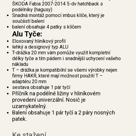
ŠKODA Fabia 2007-2014 5-dv hatchback s
podélníky (hagusy)
Snadná montáž pomocí imbus klíče, který je
součástí balení
balení obsahuje 4 patky s klíčem
Alu Tyče:
Eloxovaný hliníkový profil
lehký a designový typ ALU
T-drážka 20 mm vám pomůže využít kompletní
délky tyče a tím pádem i snadnější uchycení vašeho
nákladu
T – drážka je kompatibilní se všemi výrobky nejen
firmy HAKR, které mají možnost použití T –
adaptéru 20 mm
sestava obsahuje 1 pár tyčí
Příčník na podélné ližiny v hliníkovém
provedení univerzální. Nosič je
uzamykatelný.
Balení obsahuje 1 pár tyčí a 2 páry nosných
patek.
Ke stažení