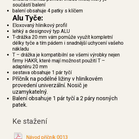
součástí balení
balení obsahuje 4 patky s klíčem
Alu Tyče:
Eloxovaný hliníkový profil
lehký a designový typ ALU
T-drážka 20 mm vám pomůže využít kompletní
délky tyče a tím pádem i snadnější uchycení vašeho
nákladu
T – drážka je kompatibilní se všemi výrobky nejen
firmy HAKR, které mají možnost použití T –
adaptéru 20 mm
sestava obsahuje 1 pár tyčí
Příčník na podélné ližiny v hliníkovém
provedení univerzální. Nosič je
uzamykatelný.
Balení obsahuje 1 pár tyčí a 2 páry nosných
patek.
Ke stažení
Návod příčník 0013