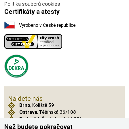
Politika souborů cookies
Certifikáty a atesty
Vyrobeno v České republice
Najdete nás
Brno
, Koliště 59
Ostrava
, Těšínská 36/108
Praha 14
, Českobrodská 901
Než budete pokračovat