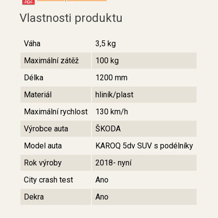
Vlastnosti produktu
Váha
3,5 kg
Maximální zátěž
100 kg
Délka
1200 mm
Materiál
hliník/plast
Maximální rychlost
130 km/h
Výrobce auta
ŠKODA
Model auta
KAROQ 5dv SUV s podélníky
Rok výroby
2018- nyní
City crash test
Ano
Dekra
Ano