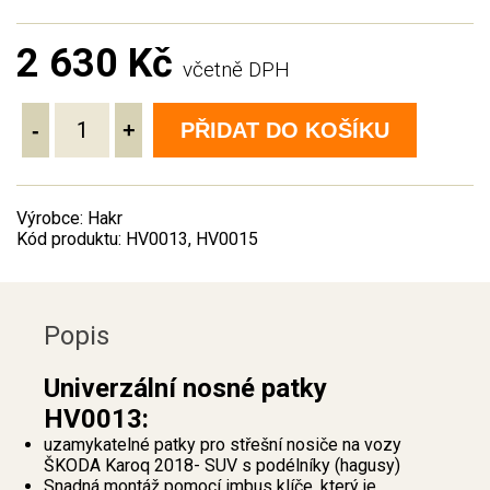
2 630 Kč
včetně DPH
-
+
PŘIDAT DO KOŠÍKU
Výrobce: Hakr
Kód produktu: HV0013, HV0015
Popis
Univerzální nosné patky
HV0013:
uzamykatelné patky pro střešní nosiče na vozy
ŠKODA Karoq 2018- SUV s podélníky (hagusy)
Snadná montáž pomocí imbus klíče, který je