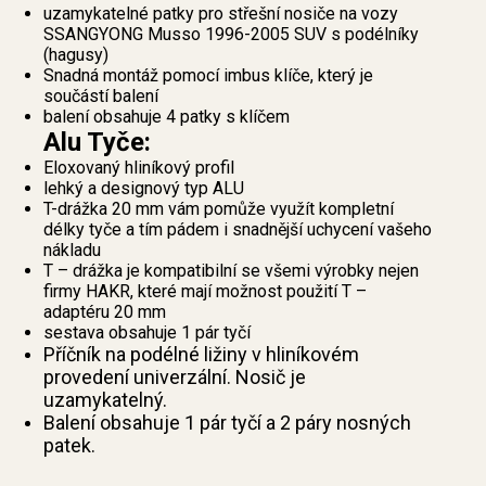
uzamykatelné patky pro střešní nosiče na vozy
SSANGYONG Musso 1996-2005 SUV s podélníky
(hagusy)
Snadná montáž pomocí imbus klíče, který je
součástí balení
balení obsahuje 4 patky s klíčem
Alu Tyče:
Eloxovaný hliníkový profil
lehký a designový typ ALU
T-drážka 20 mm vám pomůže využít kompletní
délky tyče a tím pádem i snadnější uchycení vašeho
nákladu
T – drážka je kompatibilní se všemi výrobky nejen
firmy HAKR, které mají možnost použití T –
adaptéru 20 mm
sestava obsahuje 1 pár tyčí
Příčník na podélné ližiny v hliníkovém
provedení univerzální. Nosič je
uzamykatelný.
Balení obsahuje 1 pár tyčí a 2 páry nosných
patek.