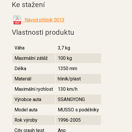
Ke stažení
Návod příčník 0013
Vlastnosti produktu
Váha
3,7 kg
Maximální zátěž
100 kg
Délka
1350 mm
Materiál
hliník/plast
Maximální rychlost
130 km/h
Výrobce auta
SSANGYONG
Model auta
MUSSO s podélníky
Rok výroby
1996-2005
City crash test
Ano