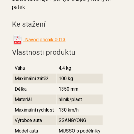
patek.
Ke stažení
Návod příčník 0013
Vlastnosti produktu
Váha
4,4 kg
Maximální zátěž
100 kg
Délka
1350 mm
Materiál
hliník/plast
Maximální rychlost
130 km/h
Výrobce auta
SSANGYONG
Model auta
MUSSO s podélníky