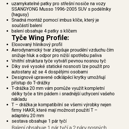
uzamykatelné patky pro střešní nosiče na vozy
SSANGYONG Musso 1996-2005 SUV s podélníky
(hagusy)
Snadná montáž pomocí imbus klíče, který je
součástí balení
balení obsahuje 4 patky s klíčem
Tyče Wing Profile:
Eloxovaný hliníkový profil
Aerodynamický tvar zlepšuje proudění vzduchu čím
snižuje hluk a odpor pro nižší spotřebu paliva
Vnitřní struktura tyče vytváří pevnou nosnou tyč
Díky své vysoké statické nosnosti lze použít pro
autostany až se 4 dospělými osobami
Designově upravené odklápěcí krytky umožňují
přístup do T-drážky
T-drážka 20 mm vám pomůže využít kompletní
délky tyče a tím pádem i snadnější uchycení vašeho
nákladu
T – drážka je kompatibilní se všemi výrobky nejen
firmy HAKR, které mají možnost použití T –
adaptéru 20 mm
sestava obsahuje 1 pár tyčí
Balení obsahuje 1 pár tyčí a 2 páry nosných