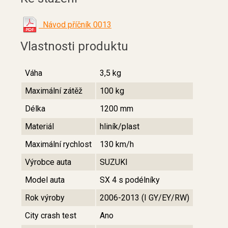
Návod příčník 0013
Vlastnosti produktu
Váha
3,5 kg
Maximální zátěž
100 kg
Délka
1200 mm
Materiál
hliník/plast
Maximální rychlost
130 km/h
Výrobce auta
SUZUKI
Model auta
SX 4 s podélníky
Rok výroby
2006-2013 (I GY/EY/RW)
City crash test
Ano