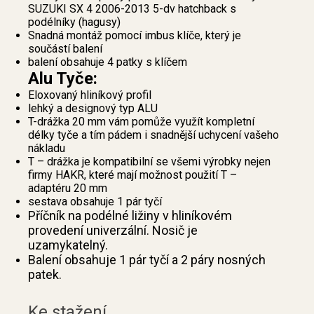
SUZUKI SX 4 2006-2013 5-dv hatchback s
podélníky (hagusy)
Snadná montáž pomocí imbus klíče, který je
součástí balení
balení obsahuje 4 patky s klíčem
Alu Tyče:
Eloxovaný hliníkový profil
lehký a designový typ ALU
T-drážka 20 mm vám pomůže využít kompletní
délky tyče a tím pádem i snadnější uchycení vašeho
nákladu
T – drážka je kompatibilní se všemi výrobky nejen
firmy HAKR, které mají možnost použití T –
adaptéru 20 mm
sestava obsahuje 1 pár tyčí
Příčník na podélné ližiny v hliníkovém
provedení univerzální. Nosič je
uzamykatelný.
Balení obsahuje 1 pár tyčí a 2 páry nosných
patek.
Ke stažení