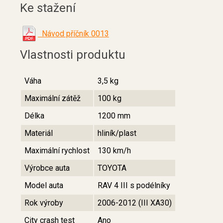
Ke stažení
Návod příčník 0013
Vlastnosti produktu
Váha
3,5 kg
Maximální zátěž
100 kg
Délka
1200 mm
Materiál
hliník/plast
Maximální rychlost
130 km/h
Výrobce auta
TOYOTA
Model auta
RAV 4 III s podélníky
Rok výroby
2006-2012 (III XA30)
City crash test
Ano