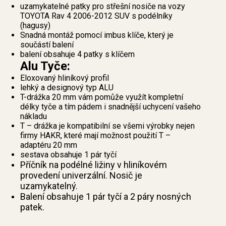
uzamykatelné patky pro střešní nosiče na vozy
TOYOTA Rav 4 2006-2012 SUV s podélníky
(hagusy)
Snadná montáž pomocí imbus klíče, který je
součástí balení
balení obsahuje 4 patky s klíčem
Alu Tyče:
Eloxovaný hliníkový profil
lehký a designový typ ALU
T-drážka 20 mm vám pomůže využít kompletní
délky tyče a tím pádem i snadnější uchycení vašeho
nákladu
T – drážka je kompatibilní se všemi výrobky nejen
firmy HAKR, které mají možnost použití T –
adaptéru 20 mm
sestava obsahuje 1 pár tyčí
Příčník na podélné ližiny v hliníkovém
provedení univerzální. Nosič je
uzamykatelný.
Balení obsahuje 1 pár tyčí a 2 páry nosných
patek.