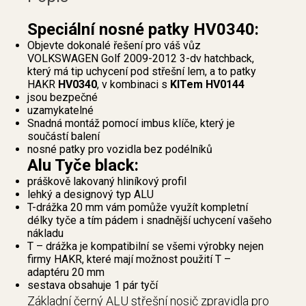
Speciální nosné patky HV0340:
Objevte dokonalé řešení pro váš vůz
VOLKSWAGEN Golf 2009-2012 3-dv hatchback,
který má tip uchycení pod střešní lem, a to patky
HAKR
HV0340
, v kombinaci s
KITem HV0144
jsou bezpečné
uzamykatelné
Snadná montáž pomocí imbus klíče, který je
součástí balení
nosné patky pro vozidla bez podélníků
Alu Tyče black:
práškově lakovaný hliníkový profil
lehký a designový typ ALU
T-drážka 20 mm vám pomůže využít kompletní
délky tyče a tím pádem i snadnější uchycení vašeho
nákladu
T – drážka je kompatibilní se všemi výrobky nejen
firmy HAKR, které mají možnost použití T –
adaptéru 20 mm
sestava obsahuje 1 pár tyčí
Základní černý ALU střešní nosič zpravidla pro