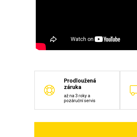
Prodloužená
záruka
až na 3 roky a
pozáruční servis