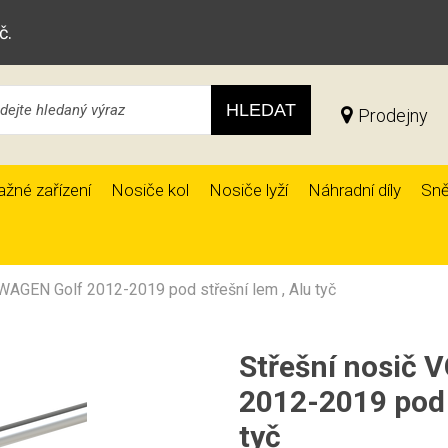
č.
HLEDAT
Prodejny
ažné zařízení
Nosiče kol
Nosiče lyží
Náhradní díly
Sně
WAGEN Golf 2012-2019 pod střešní lem , Alu tyč
Střešní nosič
2012-2019 pod 
tyč