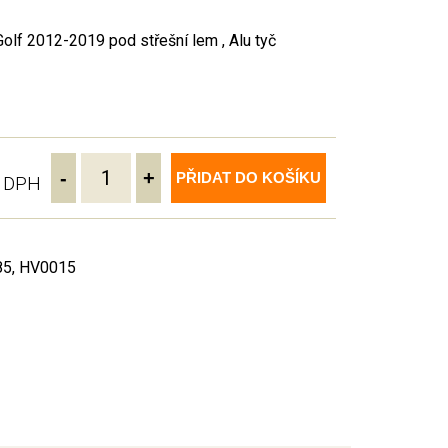
f 2012-2019 pod střešní lem , Alu tyč
-
+
PŘIDAT DO KOŠÍKU
ě DPH
85, HV0015