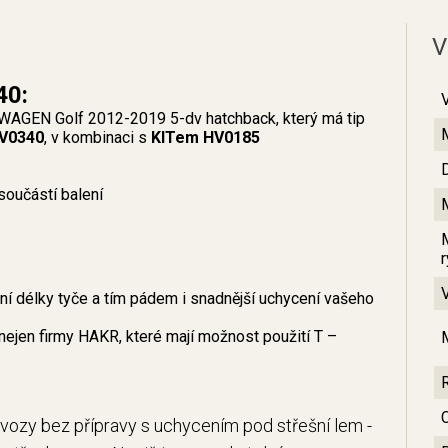
V
40:
WAGEN Golf 2012-2019 5-dv hatchback, který má tip
V0340
, v kombinaci s
KITem HV0185
součástí balení
 délky tyče a tím pádem i snadnější uchycení vašeho
nejen firmy HAKR, které mají možnost použití T –
C
 vozy bez přípravy s uchycením pod střešní lem -