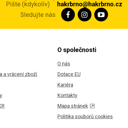
Pište (kdykoliv)
hakrbrno@hakrbrno.cz
Sledujte nás
O společnosti
O nás
 a vrácení zboží
Dotace EU
Kariéra
y
Kontakty
KR
Mapa stránek
Politika souborů cookies