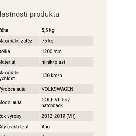
lastnosti produktu
Váha
5,5 kg
Maximální zátěž
75 kg
Délka
1200 mm
Materiál
hliník/plast
Maximální
130 km/h
rychlost
Výrobce auta
VOLKSWAGEN
GOLF VII 5dv
Model auta
hatchback
Rok výroby
2012-2019 (VII)
ity crash test
Ano