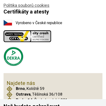
Politika souborů cookies
Certifikáty a atesty
Vyrobeno v České republice
Najdete nás
Brno
, Koliště 59
Ostrava
, Těšínská 36/108
Praha 14
, Českobrodská 901