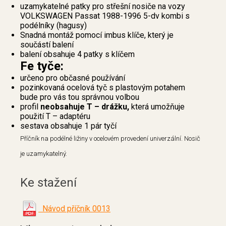
uzamykatelné patky pro střešní nosiče na vozy
VOLKSWAGEN Passat 1988-1996 5-dv kombi s
podélníky (hagusy)
Snadná montáž pomocí imbus klíče, který je
součástí balení
balení obsahuje 4 patky s klíčem
Fe tyče:
určeno pro občasné používání
pozinkovaná ocelová tyč s plastovým potahem
bude pro vás tou správnou volbou
profil
neobsahuje T – drážku,
která umožňuje
použití T – adaptéru
sestava obsahuje 1 pár tyčí
Příčník na podélné ližiny v ocelovém provedení univerzální. Nosič
je uzamykatelný.
Ke stažení
Návod příčník 0013