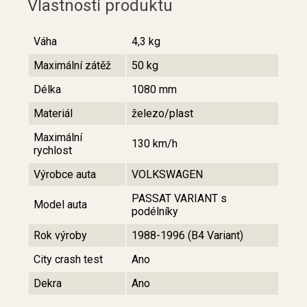
Vlastnosti produktu
Váha
4,3 kg
Maximální zátěž
50 kg
Délka
1080 mm
Materiál
železo/plast
Maximální
130 km/h
rychlost
Výrobce auta
VOLKSWAGEN
PASSAT VARIANT s
Model auta
podélníky
Rok výroby
1988-1996 (B4 Variant)
City crash test
Ano
Dekra
Ano