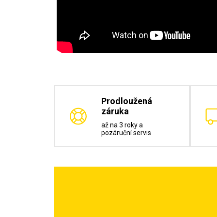
Prodloužená
záruka
až na 3 roky a
pozáruční servis