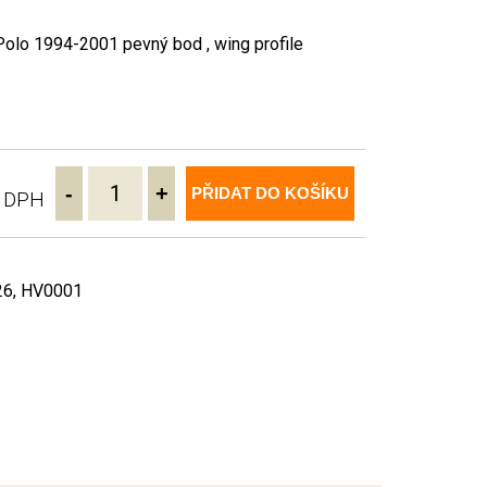
lo 1994-2001 pevný bod , wing profile
-
+
PŘIDAT DO KOŠÍKU
ě DPH
26, HV0001