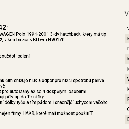
V
42:
WAGEN Polo 1994-2001 3-dv hatchback, který má tip
2
, v kombinaci s
KITem HV0126
součástí balení
u čím snižuje hluk a odpor pro nižší spotřebu paliva
tyč
ít pro autostany až se 4 dospělými osobami
jí přístup do T-drážky
 délky tyče a tím pádem i snadnější uchycení vašeho
C
nejen firmy HAKR, které mají možnost použití T –