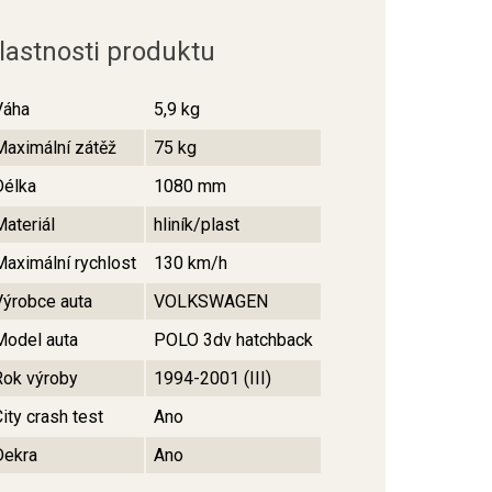
lastnosti produktu
Váha
5,9 kg
Maximální zátěž
75 kg
Délka
1080 mm
Materiál
hliník/plast
Maximální rychlost
130 km/h
Výrobce auta
VOLKSWAGEN
Model auta
POLO 3dv hatchback
Rok výroby
1994-2001 (III)
ity crash test
Ano
Dekra
Ano