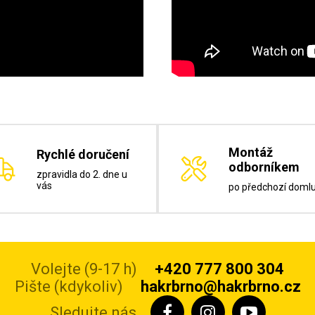
Montáž
Rychlé doručení
odborníkem
zpravidla do 2. dne u
vás
po předchozí doml
Volejte (9-17 h)
+420 777 800 304
Pište (kdykoliv)
hakrbrno@hakrbrno.cz
Sledujte nás