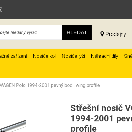
č.
HLEDAT
Prodejny
ažné zařízení
Nosiče kol
Nosiče lyží
Náhradní díly
Sně
WAGEN Polo 1994-2001 pevný bod , wing profile
Střešní nosič
1994-2001 pevn
profile