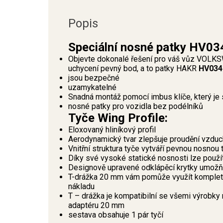
Popis
Speciální nosné patky HV03
Objevte dokonalé řešení pro váš vůz VOLKS
uchycení pevný bod, a to patky HAKR
HV034
jsou bezpečné
uzamykatelné
Snadná montáž pomocí imbus klíče, který je 
nosné patky pro vozidla bez podélníků
Tyče Wing Profile:
Eloxovaný hliníkový profil
Aerodynamický tvar zlepšuje proudění vzduch
Vnitřní struktura tyče vytváří pevnou nosnou 
Díky své vysoké statické nosnosti lze použ
Designově upravené odklápěcí krytky umožňu
T-drážka 20 mm vám pomůže využít kompletní
nákladu
T – drážka je kompatibilní se všemi výrobky 
adaptéru 20 mm
sestava obsahuje 1 pár tyčí