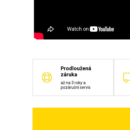
Prodloužená
záruka
až na 3 roky a
pozáruční servis