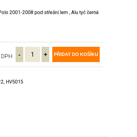
lo 2001-2008 pod střešní lem , Alu tyč černá
-
+
PŘIDAT DO KOŠÍKU
ě DPH
22, HV5015