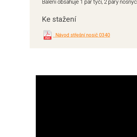
Balení obsahuje 1 pár tyčí, 2 páry nosný
Ke stažení
Návod střešní nosič 0340