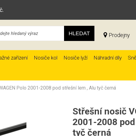
č.
HLEDAT
Prodejny
ažné zařízení
Nosiče kol
Nosiče lyží
Náhradní díly
Sně
WAGEN Polo 2001-2008 pod střešní lem , Alu tyč černá
Střešní nosič
2001-2008 pod 
tyč černá