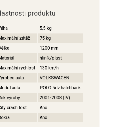
lastnosti produktu
Váha
5,5 kg
Maximální zátěž
75 kg
Délka
1200 mm
Materiál
hliník/plast
Maximální rychlost
130 km/h
Výrobce auta
VOLKSWAGEN
Model auta
POLO 5dv hatchback
Rok výroby
2001-2008 (IV)
ity crash test
Ano
Dekra
Ano