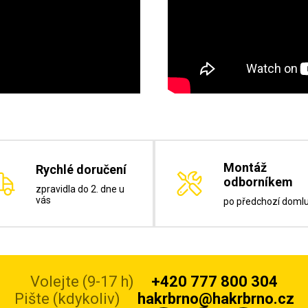
Montáž
Rychlé doručení
odborníkem
zpravidla do 2. dne u
vás
po předchozí doml
Volejte (9-17 h)
+420 777 800 304
Pište (kdykoliv)
hakrbrno@hakrbrno.cz