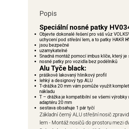
Popis
Speciální nosné patky HV03
Objevte dokonalé řešení pro váš vůz VOLKS
uchycení pod střešní lem, a to patky HAKR
H
jsou bezpečné
uzamykatelné
Snadná montáž pomocí imbus klíče, který je 
nosné patky pro vozidla bez podélníků
Alu Tyče black:
práškově lakovaný hliníkový profil
lehký a designový typ ALU
T-drážka 20 mm vám pomůže využít kompletní
nákladu
T – drážka je kompatibilní se všemi výrobky 
adaptéru 20 mm
sestava obsahuje 1 pár tyčí
Základní černý ALU střešní nosič zpravi
lem - Montáž nosičů do prostoru mezi dv