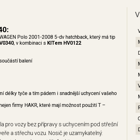
V
40:
WAGEN Polo 2001-2008 5-dv hatchback, který má tip
V0340
, v kombinaci s
KITem HV0122
součástí balení
 délky tyče a tím pádem i snadnější uchycení vašeho
nejen firmy HAKR, které mají možnost použití T –
C
dla pro vozy bez přípravy s uchycením pod střešní
eře a střechu vozu. Nosič je uzamykatelný.