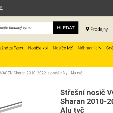
č.
HLEDAT
Prodejny
ažné zařízení
Nosiče kol
Nosiče lyží
Náhradní díly
Sně
WAGEN Sharan 2010-2022 s podélníky , Alu tyč
Střešní nosič
Sharan 2010-20
Alu tyč