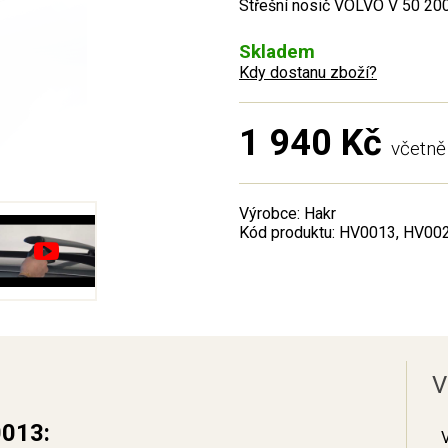
Střešní nosič VOLVO V 50 200
Skladem
Kdy dostanu zboží?
1 940 Kč
včetn
Výrobce: Hakr
Kód produktu: HV0013, HV00
V
0013: