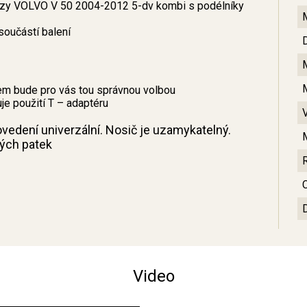
vozy VOLVO V 50 2004-2012 5-dv kombi s podélníky
součástí balení
em bude pro vás tou správnou volbou
je použití T – adaptéru
ovedení univerzální. Nosič je uzamykatelný.
ných patek
C
Video