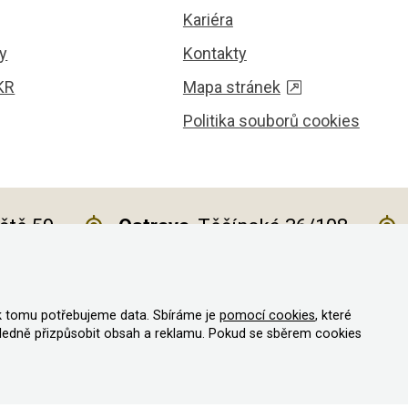
Kariéra
y
Kontakty
KR
Mapa stránek
Politika souborů cookies
iště 59
Ostrava
, Těšínská 36/108
k tomu potřebujeme data. Sbíráme je
pomocí cookies
, které
va vyhrazena
ledně přizpůsobit obsah a reklamu. Pokud se sběrem cookies
vystavit kupujícímu účtenku
e daně on-line; v případě technického výpadku pak nejpozději do 48 hodi