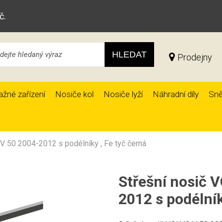
č.
HLEDAT
Prodejny
ažné zařízení
Nosiče kol
Nosiče lyží
Náhradní díly
Sně
V 50 2004-2012 s podélníky , Fe tyč černá
Střešní nosič 
2012 s podélník