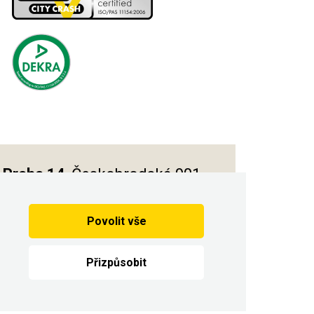
Praha 14
, Českobrodská 901
Povolit vše
Vytvořilo
Přizpůsobit
n.