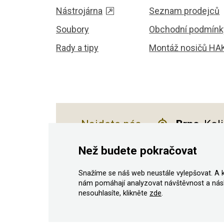
Nástrojárna
Seznam prodejců
Soubory
Obchodní podmínk
Rady a tipy
Montáž nosičů HA
Najdete nás
Brno
, Kol
Než budete pokračovat
Snažíme se náš web neustále vylepšovat. A 
© 2011–2026 ASN Hakr Brno. Všechna prá
nám pomáhají analyzovat návštěvnost a nás
nesouhlasíte, klikněte
zde
.
Podle zákona o evidenci tržeb je prodávající povinen 
Zároveň je povinen zaevidovat přijatou tržbu u správc