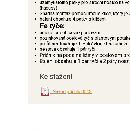
uzamykatelné patky pro střešní nosiče na 
(hagusy)
Snadná montáž pomocí imbus klíče, který je 
balení obsahuje 4 patky s klíčem
Fe tyče:
určeno pro občasné používání
pozinkovaná ocelová tyč s plastovým potah
profil
neobsahuje T – drážku,
která umožňu
sestava obsahuje 1 pár tyčí
Příčník na podélné ližiny v ocelovém pr
Balení obsahuje 1 pár tyčí a 2 páry nos
Ke stažení
Návod příčník 0013