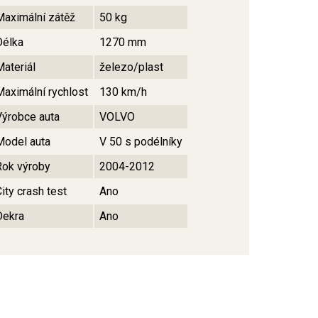
Maximální zátěž
50 kg
Délka
1270 mm
Materiál
železo/plast
Maximální rychlost
130 km/h
Výrobce auta
VOLVO
Model auta
V 50 s podélníky
Rok výroby
2004-2012
ity crash test
Ano
Dekra
Ano