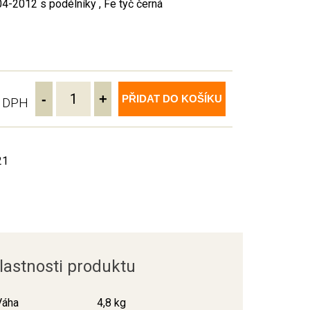
4-2012 s podélníky , Fe tyč černá
-
+
PŘIDAT DO KOŠÍKU
ě DPH
21
lastnosti produktu
Váha
4,8 kg