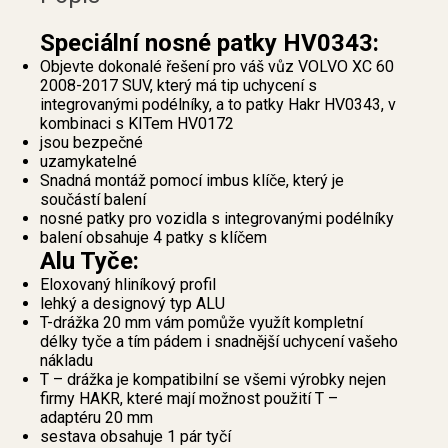
Speciální nosné patky HV0343:
Objevte dokonalé řešení pro váš vůz VOLVO XC 60
2008-2017 SUV, který má tip uchycení s
integrovanými podélníky, a to patky Hakr HV0343, v
kombinaci s KITem HV0172
jsou bezpečné
uzamykatelné
Snadná montáž pomocí imbus klíče, který je
součástí balení
nosné patky pro vozidla s integrovanými podélníky
balení obsahuje 4 patky s klíčem
Alu Tyče:
Eloxovaný hliníkový profil
lehký a designový typ ALU
T-drážka 20 mm vám pomůže využít kompletní
délky tyče a tím pádem i snadnější uchycení vašeho
nákladu
T – drážka je kompatibilní se všemi výrobky nejen
firmy HAKR, které mají možnost použití T –
adaptéru 20 mm
sestava obsahuje 1 pár tyčí