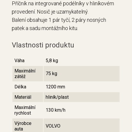
Příčník na integrované podélníky v hliníkovém
provedení. Nosič je uzamykatelný.
Balení obsahuje 1 pár tyčí, 2 páry nosných
patek a sadu montážního kitu.
Vlastnosti produktu
Váha
5,8 kg
Maximální
75 kg
zátěž
Délka
1200 mm
Materiál
hliník/plast
Maximální
130 km/h
rychlost
Výrobce
VOLVO
auta