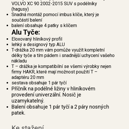
VOLVO XC 90 2002-2015 SUV s podélníky
(hagusy)
Snadná montáž pomocí imbus klíče, který je
součástí balení
balení obsahuje 4 patky s klíčem
Alu Tyče:
Eloxovaný hliníkový profil
lehký a designový typ ALU
T-drážka 20 mm vám pomůže využít kompletní
délky tyče a tím pádem i snadnější uchycení vašeho
nákladu
T – drážka je kompatibilní se všemi výrobky nejen
firmy HAKR, které mají možnost použití T –
adaptéru 20 mm
sestava obsahuje 1 pár tyčí
Příčník na podélné ližiny v hliníkovém
provedení univerzální. Nosič je
uzamykatelný.
Balení obsahuje 1 pár tyčí a 2 páry nosných
patek.
Ke stažení