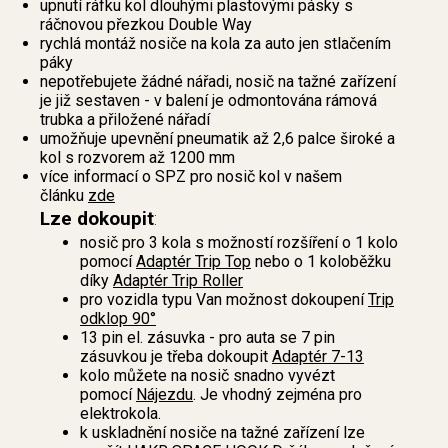
upnutí ráfku kol dlouhými plastovými pásky s
ráčnovou přezkou Double Way
rychlá montáž nosiče na kola za auto jen stlačením
páky
nepotřebujete žádné nářadi, nosič na tažné zařízení
je již sestaven - v balení je odmontována rámová
trubka a přiložené nářadí
umožňuje upevnění pneumatik až 2,6 palce široké a
kol s rozvorem až 1200 mm
více informací o SPZ pro nosič kol v našem
článku
zde
Lze dokoupit
:
nosič pro 3 kola s možností rozšíření o 1 kolo
pomocí
Adaptér Trip Top
nebo o 1 koloběžku
díky
Adaptér Trip Roller
pro vozidla typu Van možnost dokoupení
Trip
odklop 90°
13 pin el. zásuvka - pro auta se 7 pin
zásuvkou je třeba dokoupit
Adaptér 7-13
kolo můžete na nosič snadno vyvézt
pomocí
Nájezdu
. Je vhodný zejména pro
elektrokola.
k uskladnění nosiče na tažné zařízení lze