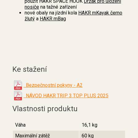
použít HAKR SPACE HOOK
Držák pro uložení
nosiče
na tažné zařízení
nové obaly na jízdní kola
HAKR mKayak černo
žlutý
a
HAKR mBag
Ke stažení
Bezpečnostní pokyny - A2
NÁVOD HAKR TRIP 3 TOP PLUS 2025
Vlastnosti produktu
Váha
16,1 kg
Maximální zátěž
60 kg