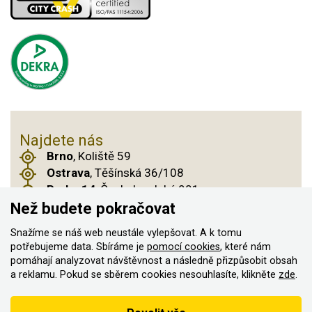
Najdete nás
Brno
, Koliště 59
Ostrava
, Těšínská 36/108
Praha 14
, Českobrodská 901
Než budete pokračovat
Snažíme se náš web neustále vylepšovat. A k tomu
© 2011–2026 ASN Hakr Brno. Všechna práva
potřebujeme data. Sbíráme je
pomocí cookies
, které nám
pomáhají analyzovat návštěvnost a následně přizpůsobit obsah
vyhrazena
a reklamu. Pokud se sběrem cookies nesouhlasíte, klikněte
zde
.
Vytvořilo
Podle zákona o evidenci tržeb je prodávající povinen vystavit