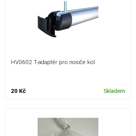
najdete přesně ten, který je pro vás vhodný.
Nosiče na kola se obvykle upevňují do drážek
střešního
nosiče
, je tedy potřeba myslet i na to, abyste vybrali
správný a dostatečně bytelný a stabilní nosič jízdních kol,
který zvládne například nápor větru při jízdě.
HV0602 T-adaptér pro nosiče kol
20 Kč
Skladem