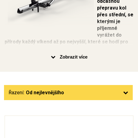
občasnou
přepravu kol
přes střední, se
kterými je
příjemné
vyrážet do
přírody každý víkend až po nejvyšší, které se hodí pro
intenzivní použití.
Zobrazit více
Pokud patříte mezi aktivní cyklisty, určitě řešíte problém, jak
převážet kola na větší vzdálenosti. U kratších výletů po
okolí to není takový problém - s kolem se běžně dostanete
do vlaku nebo autobusu. Horší situace je, když plánujete
větší výlet nebo dovolenou na kolech.
Řazení:
Od nejlevnějšího
Optimálním řešením jsou držáky na kola, která připevníte
na
střešní nosič
automobilu a na něj upevníte kola. Nosiče
kol na střechu jsou vyrobeny z hliníku nebo oceli a jsou
uzpůsobeny pro různé využití - ať už potřebujete kola
přepravovat jen párkrát za rok, vyrážíte na delší cyklotoulky
každý víkend, nebo převážíte kola několikrát do týdne,