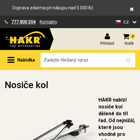
Doprava zdarma při nákupu nad 5 000 Kč.
cz
777 800 304
Kontakty
0
Přihlásit
Košík
Nabídka
Nosiče kol
HAKR nabízí
nosiče kol
dělené do tří
řad. Od nejnižší,
které jsou
vhodné pro