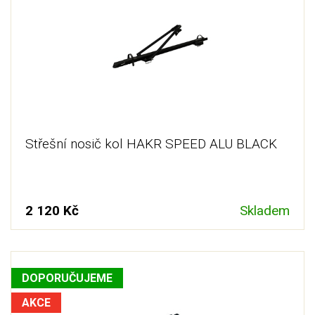
najdete přesně ten, který je pro vás vhodný.
Nosiče na kola se obvykle upevňují do drážek
střešního
nosiče
, je tedy potřeba myslet i na to, abyste vybrali
správný a dostatečně bytelný a stabilní nosič jízdních kol,
který zvládne například nápor větru při jízdě.
Střešní nosič kol HAKR SPEED ALU BLACK
2 120 Kč
Skladem
DOPORUČUJEME
AKCE