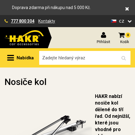
Doprava zdarma při nákupu nad 5 000 Kč.
cz
777 800 304
Kontakty
0
Přihlásit
Košík
Nabídka
Nosiče kol
HAKR nabízí
nosiče kol
dělené do tří
řad. Od nejnižší,
které jsou
vhodné pro