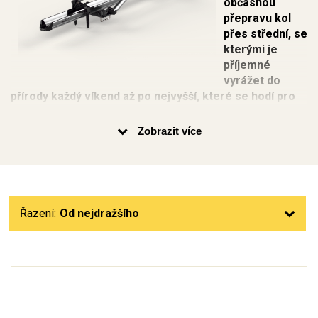
občasnou
přepravu kol
přes střední, se
kterými je
příjemné
vyrážet do
přírody každý víkend až po nejvyšší, které se hodí pro
intenzivní použití.
Zobrazit více
Pokud patříte mezi aktivní cyklisty, určitě řešíte problém, jak
převážet kola na větší vzdálenosti. U kratších výletů po
okolí to není takový problém - s kolem se běžně dostanete
do vlaku nebo autobusu. Horší situace je, když plánujete
větší výlet nebo dovolenou na kolech.
Řazení:
Od nejdražšího
Optimálním řešením jsou držáky na kola, která připevníte
na
střešní nosič
automobilu a na něj upevníte kola. Nosiče
kol na střechu jsou vyrobeny z hliníku nebo oceli a jsou
uzpůsobeny pro různé využití - ať už potřebujete kola
přepravovat jen párkrát za rok, vyrážíte na delší cyklotoulky
každý víkend, nebo převážíte kola několikrát do týdne,